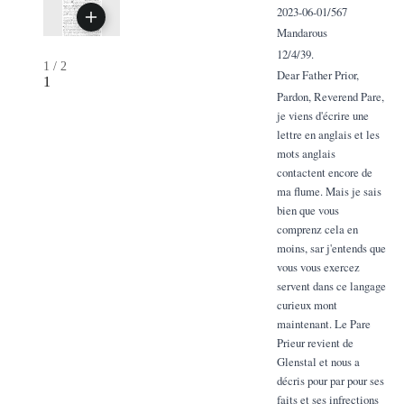
2023-06-01/567
Mandarous
12/4/39.
1
/
2
Dear Father Prior,
1
Pardon, Reverend Pare,
je viens d'écrire une
lettre en anglais et les
mots anglais
contactent encore de
ma flume. Mais je sais
bien que vous
comprenz cela en
moins, sar j'entends que
vous vous exercez
servent dans ce langage
curieux mont
maintenant. Le Pare
Prieur revient de
Glenstal et nous a
décris pour par pour ses
faits et ses infrections