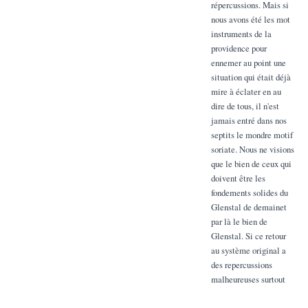
répercussions. Mais si
nous avons été les mot
instruments de la
providence pour
ennemer au point une
situation qui était déjà
mire à éclater en au
dire de tous, il n'est
jamais entré dans nos
septits le mondre motif
soriate. Nous ne visions
que le bien de ceux qui
doivent être les
fondements solides du
Glenstal de demainet
par là le bien de
Glenstal. Si ce retour
au système original a
des repercussions
malheureuses surtout
ou l'antre ameubre de
notre communanter il