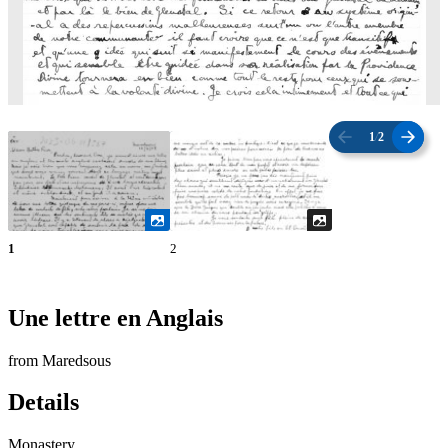
1
/
2
1
2
Une lettre en Anglais
from Maredsous
Details
Monastery