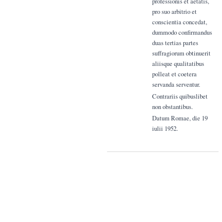
professionis et aetatis,
pro suo arbitrio et
conscientia concedat,
dummodo confirmandus
duas tertias partes
suffragiorum obtinuerit
aliisque qualitatibus
polleat et coetera
servanda serventur.
Contrariis quibuslibet
non obstantibus.
Datum Romae, die 19
iulii 1952.
D. Godefridus Dayez,
Abbas-coadjutor
Monasterii S.
Benedicti de
Maretiolo,
2
/
3
2
Congregationis