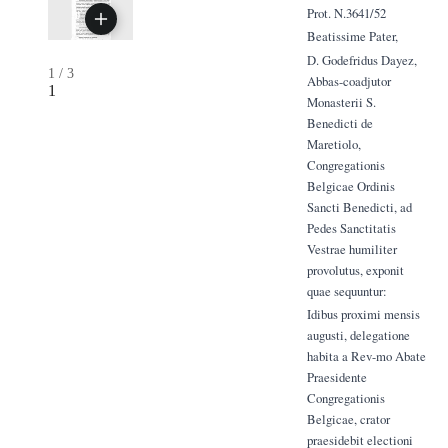
Prot. N.3641/52
Beatissime Pater,
D. Godefridus Dayez,
1
/
3
Abbas-coadjutor
1
Monasterii S.
Benedicti de
Maretiolo,
Congregationis
Belgicae Ordinis
Sancti Benedicti, ad
Pedes Sanctitatis
Vestrae humiliter
provolutus, exponit
quae sequuntur:
Idibus proximi mensis
augusti, delegatione
habita a Rev-mo Abate
Praesidente
Congregationis
Belgicae, crator
praesidebit electioni