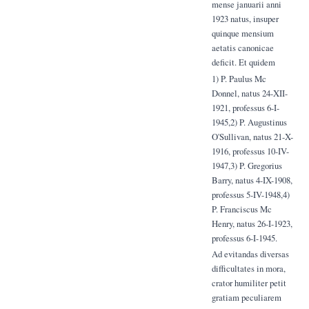
mense januarii anni
1923 natus, insuper
quinque mensium
aetatis canonicae
deficit. Et quidem
1) P. Paulus Mc
Donnel, natus 24-XII-
1921, professus 6-I-
1945,2) P. Augustinus
O'Sullivan, natus 21-X-
1916, professus 10-IV-
1947,3) P. Gregorius
Barry, natus 4-IX-1908,
professus 5-IV-1948,4)
P. Franciscus Mc
Henry, natus 26-I-1923,
professus 6-I-1945.
Ad evitandas diversas
difficultates in mora,
crator humiliter petit
gratiam peculiarem