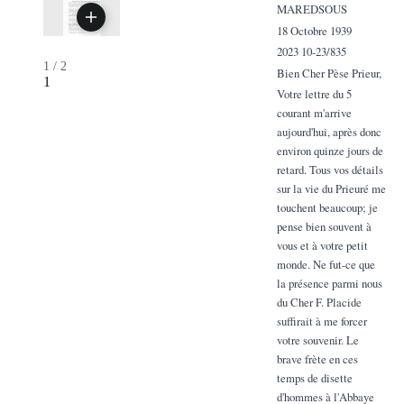
MAREDSOUS
18 Octobre 1939
2023 10-23/835
1
/
2
Bien Cher Pèse Prieur,
1
Votre lettre du 5
courant m'arrive
aujourd'hui, après donc
environ quinze jours de
retard. Tous vos détails
sur la vie du Prieuré me
touchent beaucoup; je
pense bien souvent à
vous et à votre petit
monde. Ne fut-ce que
la présence parmi nous
du Cher F. Placide
suffirait à me forcer
votre souvenir. Le
brave frète en ces
temps de disette
d'hommes à l'Abbaye