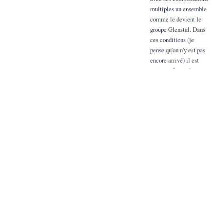
multiples un ensemble
comme le devient le
groupe Glenstal. Dans
ces conditions (je
pense qu'on n'y est pas
encore arrivé) il est
moins coâteux de se
raccorder à une
Centrale que de
réaliser sur place une
réelle petite usine de
force électrique
susceptible d'alimenter
tous les départements
en énergie électrique,
avec tout
le tintoin que pareille
installation représente
en fait d'entretien.