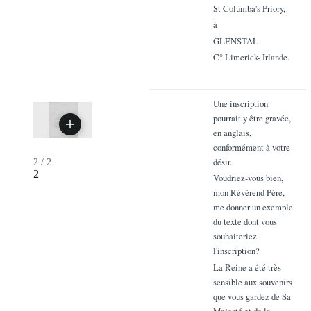
St Columba's Priory,
à
GLENSTAL
C° Limerick- Irlande.
Une inscription
pourrait y être gravée,
en anglais,
conformément à votre
désir.
2
/
2
2
Voudriez-vous bien,
mon Révérend Père,
me donner un exemple
du texte dont vous
souhaiteriez
l'inscription?
La Reine a été très
sensible aux souvenirs
que vous gardez de Sa
Majesté et de la