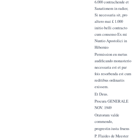
6.000 contrachende et
Sanationem in radier,
Si necessaria sit, pro
altero mai £ 1.000
initio belli contracto
cum consenso Ex mi
Nuntio Apostolici in
Hibernio
Permission en metus
audificando monasterio
necessaria est et par
fois resorbenda est cum
reditibus ordinariis
exissem.
Et Deus.
Procura GENERALE
NOV. 1949
Oratorum valde
commendo,
progrestin iusta fruens
P. Flaides de Meester