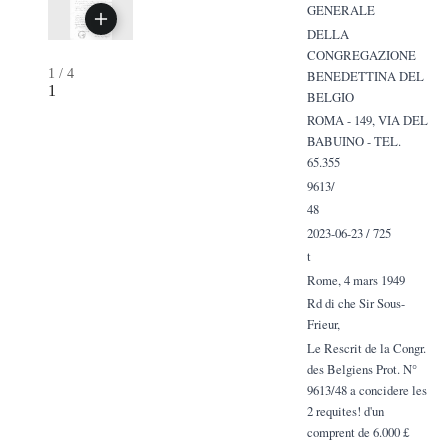
GENERALE
DELLA
CONGREGAZIONE
1
/
4
BENEDETTINA DEL
1
BELGIO
ROMA - 149, VIA DEL
BABUINO - TEL.
65.355
9613/
48
2023-06-23 / 725
t
Rome, 4 mars 1949
Rd di che Sir Sous-
Frieur,
Le Rescrit de la Congr.
des Belgiens Prot. N°
9613/48 a concidere les
2 requites! d'un
comprent de 6.000 £