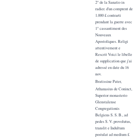
2° de la Sanatio in
radier. d'un comprent de
1.000 £ contrarti
prendant la guerre avec
1° cassantiment des
Nouveaux
Apostoliques. Religi
attentivement e
Rescrit Voici le libelle
de supplication que j'ai
adressé en date du 16
nov.
Bratissine Pater,
Athanasius de Coninct,
Superior monasterio
Glenstalense
Congregationis
Belgiens S. S. B., ad
pedes S. V. provolutus,
translit e Indultum
postulat ad medium £