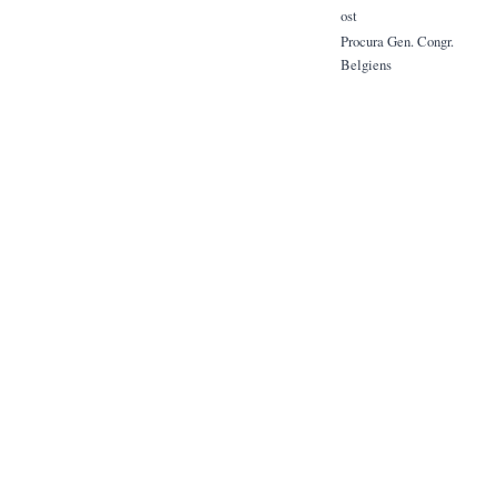
ost
Procura Gen. Congr.
Belgiens
2
/
4
2
3
/
4
3