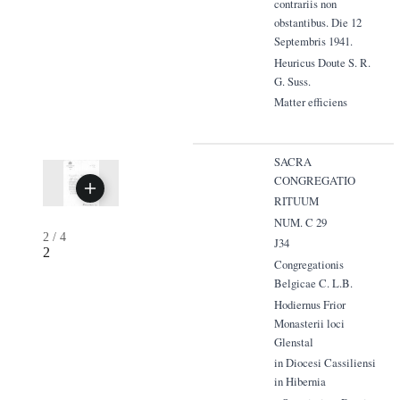
contrariis non
obstantibus. Die 12
Septembris 1941.
Heuricus Doute S. R.
G. Suss.
Matter efficiens
SACRA
CONGREGATIO
RITUUM
NUM. C 29
2
/
4
J34
2
Congregationis
Belgicae C. L.B.
Hodiernus Frior
Monasterii loci
Glenstal
in Diocesi Cassiliensi
in Hibernia