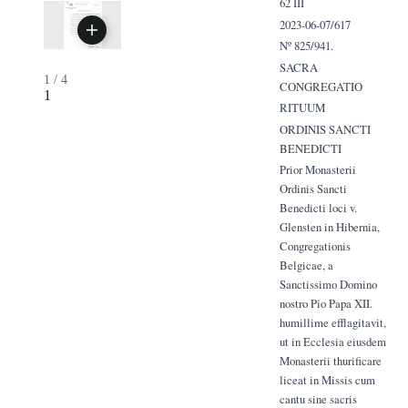
62 III
2023-06-07/617
Nº 825/941.
SACRA
1
/
4
CONGREGATIO
1
RITUUM
ORDINIS SANCTI
BENEDICTI
Prior Monasterii
Ordinis Sancti
Benedicti loci v.
Glensten in Hibernia,
Congregationis
Belgicae, a
Sanctissimo Domino
nostro Pio Papa XII.
humillime efflagitavit,
ut in Ecclesia eiusdem
Monasterii thurificare
liceat in Missis cum
cantu sine sacris