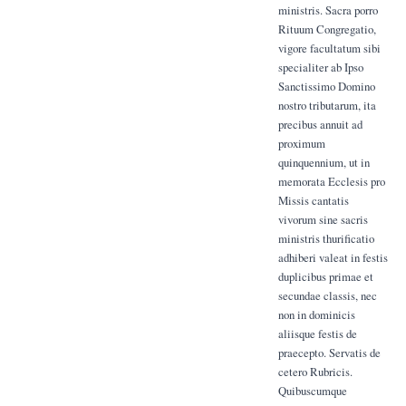
ministris. Sacra porro
Rituum Congregatio,
vigore facultatum sibi
specialiter ab Ipso
Sanctissimo Domino
nostro tributarum, ita
precibus annuit ad
proximum
quinquennium, ut in
memorata Ecclesis pro
Missis cantatis
vivorum sine sacris
ministris thurificatio
adhiberi valeat in festis
duplicibus primae et
secundae classis, nec
non in dominicis
aliisque festis de
praecepto. Servatis de
cetero Rubricis.
Quibuscumque