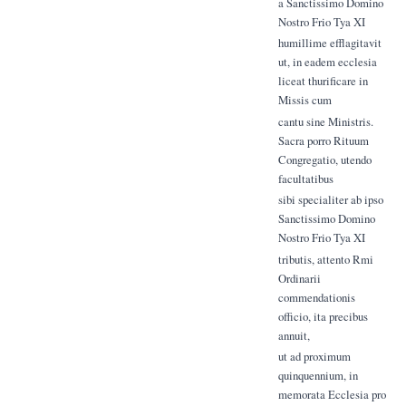
a Sanctissimo Domino
Nostro Frio Tya XI
humillime efflagitavit
ut, in eadem ecclesia
liceat thurificare in
Missis cum
cantu sine Ministris.
Sacra porro Rituum
Congregatio, utendo
facultatibus
sibi specialiter ab ipso
Sanctissimo Domino
Nostro Frio Tya XI
tributis, attento Rmi
Ordinarii
commendationis
officio, ita precibus
annuit,
ut ad proximum
quinquennium, in
memorata Ecclesia pro