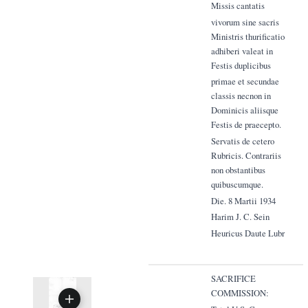
Missis cantatis
vivorum sine sacris
Ministris thurificatio
adhiberi valeat in
Festis duplicibus
primae et secundae
classis necnon in
Dominicis aliisque
Festis de praecepto.
Servatis de cetero
Rubricis. Contrariis
non obstantibus
quibuscumque.
Die. 8 Martii 1934
Harim J. C. Sein
Heuricus Daute Lubr
SACRIFICE
COMMISSION: