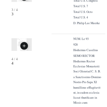
Total U.S. Congress
Total U.S. 7
3
/
4
Total U.S. Octo
3
Total U.S. 4
D. Philip Lee Meerke
NUM. Le 93
928
Hodiernus Cassilius
SEMO RECTOR
4
/
4
Hodiernus Rector
4
Ecclesiae Monasterii
Soci Glenstad C. S. B.
a Sanctissimo Domino
Nostro Pio Sapa XI
humillime efflagitavit
ut, in eadem ecclesia
liceat thurificare in
Missis cum