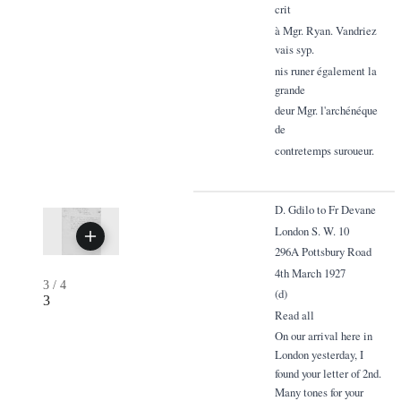
crit
à Mgr. Ryan. Vandriez
vais syp.
nis runer également la
grande
deur Mgr. l'archénéque
de
contretemps suroueur.
D. Gdilo to Fr Devane
London S. W. 10
296A Pottsbury Road
4th March 1927
3
/
4
(d)
3
Read all
On our arrival here in
London yesterday, I
found your letter of 2nd.
Many tones for your