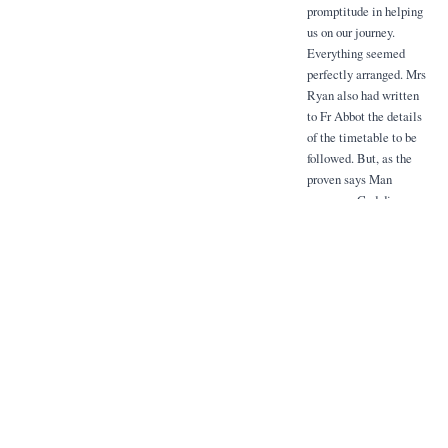
promptitude in helping
us on our journey.
Everything seemed
perfectly arranged. Mrs
Ryan also had written
to Fr Abbot the details
of the timetable to be
followed. But, as the
proven says Man
proposes, God disposes.
Yesterday etc
French
French stamp
11. 30 AM
5 MAR 27
4
/
4
Rom Odilon - O.S. 1s
4
The Very Rev. Richard
Devane