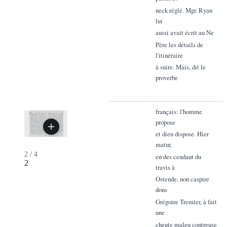
neck réglé. Mgr. Ryan
lui
aussi avait écrit au Ne
Père les détails de
l'itinéraire
à suire. Mais, dit le
proverbe
français: l'homme
propose
et dieu dispose. Hier
matur,
2
/
4
en des cendaut du
2
travis à
Ostende, non caspire
dons
Grégoire Tremier, à fait
une
cheute maleu contreuse