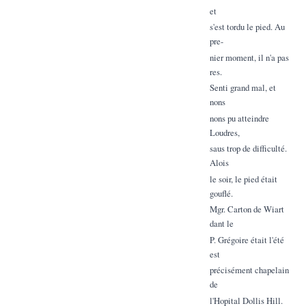
et
s'est tordu le pied. Au
pre-
nier moment, il n'a pas
res.
Senti grand mal, et
nons
nons pu atteindre
Loudres,
saus trop de difficulté.
Alois
le soir, le pied était
gouflé.
Mgr. Carton de Wiart
dant le
P. Grégoire était l'été
est
précisément chapelain
de
l'Hopital Dollis Hill.