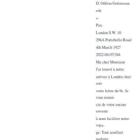
D. Odilon Golenvaux
osk
+
Pax.
London S.W. 10
296A Portobello Road
4th March 1927
2022-04-07/344
Ma cher Mousieur
J'ai trouvé à notre
arrivee à Londres hier
soir
votre lettre du 9e. Je
vous remer-
cie de votre encore
envenir
à nous faciliter notre
voya-
ge. Tout seuillait
parfaite.