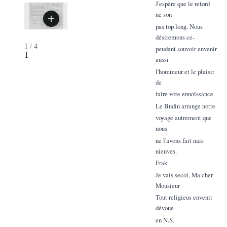
J'espère que le retord
ne son
pas top long. Nous
désiremons ce-
1
/
4
peudant souvoir envenir
1
aussi
l'hommeur et le plaisir
de
faire vote ennoissance.
Le Budin arrange notre
voyage autrement que
nous
ne l'avons fait nais
nieuves.
Frak.
Je vais secoi, Ma cher
Mousieur
Tout religieus envenit
dévoue
en N.S.