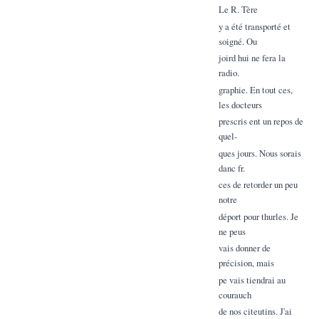
Le R. Tère
y a été transporté et
soigné. Ou
joird hui ne fera la
radio.
graphie. En tout ces,
les docteurs
prescris ent un repos de
quel-
ques jours. Nous sorais
danc fr.
ces de retorder un peu
notre
déport pour thurles. Je
ne peus
vais donner de
précision, mais
pe vais tiendrai au
courauch
de nos citeutins. J'ai