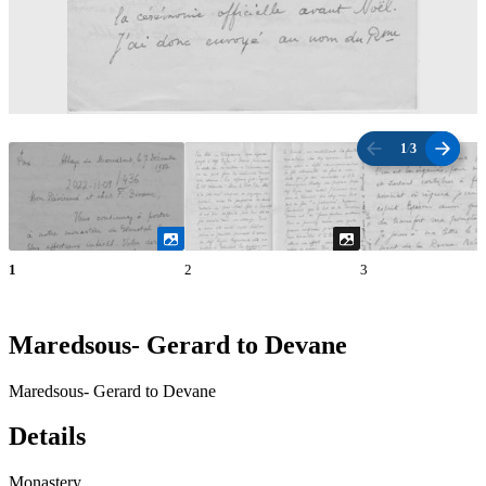
1
/
3
1
2
3
Maredsous- Gerard to Devane
Maredsous- Gerard to Devane
Details
Monastery