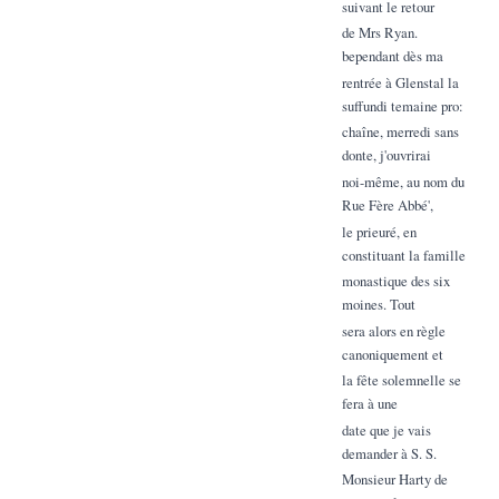
suivant le retour
de Mrs Ryan.
bependant dès ma
rentrée à Glenstal la
suffundi temaine pro:
chaîne, merredi sans
donte, j'ouvrirai
noi-même, au nom du
Rue Fère Abbé',
le prieuré, en
constituant la famille
monastique des six
moines. Tout
sera alors en règle
canoniquement et
la fête solemnelle se
fera à une
date que je vais
demander à S. S.
Monsieur Harty de