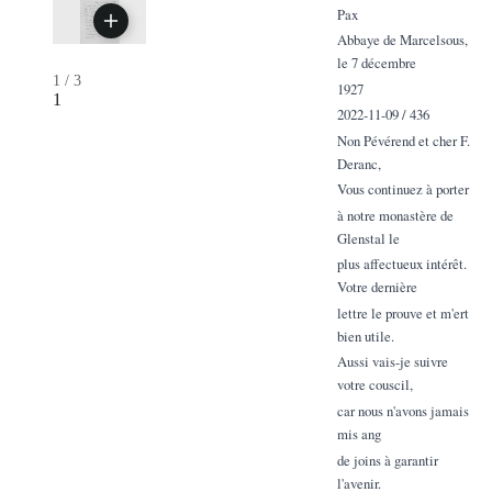
Pax
Abbaye de Marcelsous,
le 7 décembre
1
/
3
1927
1
2022-11-09 / 436
Non Pévérend et cher F.
Deranc,
Vous continuez à porter
à notre monastère de
Glenstal le
plus affectueux intérêt.
Votre dernière
lettre le prouve et m'ert
bien utile.
Aussi vais-je suivre
votre couscil,
car nous n'avons jamais
mis ang
de joins à garantir
l'avenir.