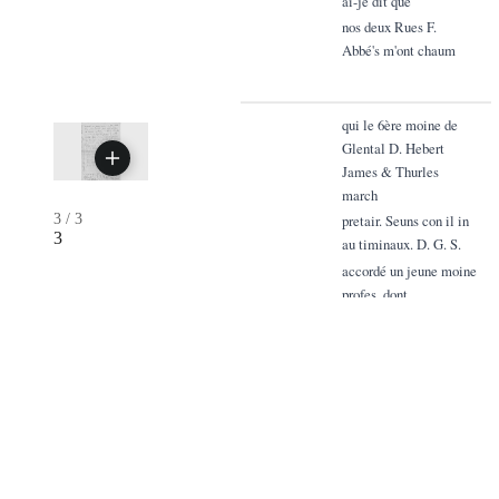
ai-je dit que
nos deux Rues F.
Abbé's m'ont chaum
qui le 6ère moine de
Glental D. Hebert
James & Thurles
march
3
/
3
pretair. Seuns con il in
3
au timinaux. D. G. S.
accordé un jeune moine
profes, dont
l'un est bon organiste,
pour nous aisler
et tartout contribuer à
former le petit
noviciat où reguera je
crois le meilleur
esprit. Expérious aussi
que la question