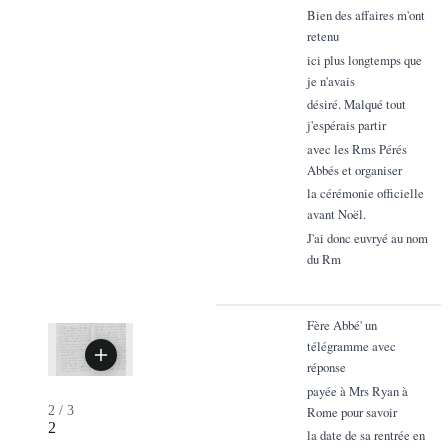
Bien des affaires m'ont
retenu
ici plus longtemps que
je n'avais
désiré. Malqué tout
j'espérais partir
avec les Rms Pérés
Abbés et organiser
la cérémonie officielle
avant Noël.
J'ai donc euvryé au nom
du Rm
Fère Abbé' un
télégramme avec
réponse
payée à Mrs Ryan à
2
/
3
Rome pour savoir
2
la date de sa rentrée en