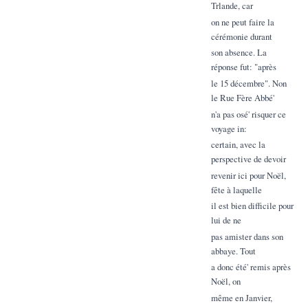
Trlande, car
on ne peut faire la
cérémonie durant
son absence. La
réponse fut: "après
le 15 décembre". Non
le Rue Fère Abbé'
n'a pas osé' risquer ce
voyage in:
certain, avec la
perspective de devoir
revenir ici pour Noël,
fête à laquelle
il est bien difficile pour
lui de ne
pas amister dans son
abbaye. Tout
a donc été' remis après
Noël, on
même en Janvier,