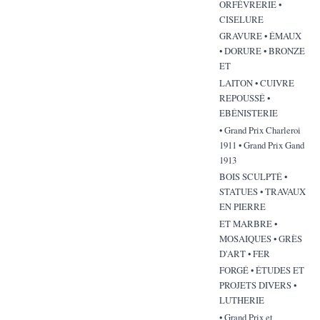
ORFÉVRERIE •
CISELURE
GRAVURE • ÉMAUX
• DORURE • BRONZE
ET
LAITON • CUIVRE
REPOUSSÉ •
EBÉNISTERIE
• Grand Prix Charleroi
1911 • Grand Prix Gand
1913
BOIS SCULPTÉ •
STATUES • TRAVAUX
EN PIERRE
ET MARBRE •
MOSAIQUES • GRÈS
D'ART • FER
FORGÉ • ÉTUDES ET
PROJETS DIVERS •
LUTHERIE
• Grand Prix et