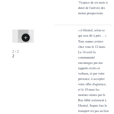
"l'espace de six mois à
dater de l'arrivée des
moins prospecteurs
« à Glental, selon ce
qui sera dit à près . . »
Tous sonnes avrires
chez vous le 12 mars.
2
/
2
Le 14 avril la
2
communauté
encouragee par nos
rapports écrits et
verbaux, et par votre
présence, à accepter
votre offre d'agirence,
et le 10 mars les
morines mines par le
Rm Abbé avriraient à
Glental. Sepuis lors le
trauspert n'a pas au lieu