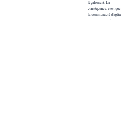
légalement. La
conséquence, c'est que
la communauté d'agita
et que par conséquent
le Rm Abbé et moi-
même sonnes
entarranis vis-à-vis
d'alle. Elle a en,
naturellement,
communication du
memorandum, et alle
demande pourquoi les?
Ryan n'opere pas le
trauspert qu'il a promis
doi peire saus délai?
Jaus au constituer, le
Rm a dir dire au
classifitre que les trois
Tères désignés pour
aller commencer la vie
claustrale avec les