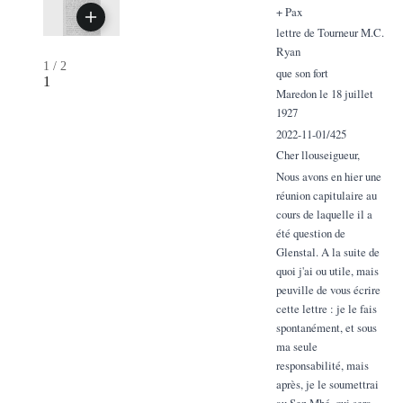
+ Pax
lettre de Tourneur M.C.
Ryan
1
/
2
que son fort
1
Maredon le 18 juillet
1927
2022-11-01/425
Cher llouseigueur,
Nous avons en hier une
réunion capitulaire au
cours de laquelle il a
été question de
Glenstal. A la suite de
quoi j'ai ou utile, mais
peuville de vous écrire
cette lettre : je le fais
spontanément, et sous
ma seule
responsabilité, mais
après, je le soumettrai
au Sen Mbé, qui sera