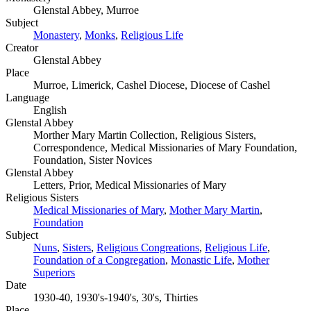
Glenstal Abbey, Murroe
Subject
Monastery
,
Monks
,
Religious Life
Creator
Glenstal Abbey
Place
Murroe, Limerick, Cashel Diocese, Diocese of Cashel
Language
English
Glenstal Abbey
Morther Mary Martin Collection, Religious Sisters,
Correspondence, Medical Missionaries of Mary Foundation,
Foundation, Sister Novices
Glenstal Abbey
Letters, Prior, Medical Missionaries of Mary
Religious Sisters
Medical Missionaries of Mary
,
Mother Mary Martin
,
Foundation
Subject
Nuns
,
Sisters
,
Religious Congreations
,
Religious Life
,
Foundation of a Congregation
,
Monastic Life
,
Mother
Superiors
Date
1930-40, 1930's-1940's, 30's, Thirties
Place