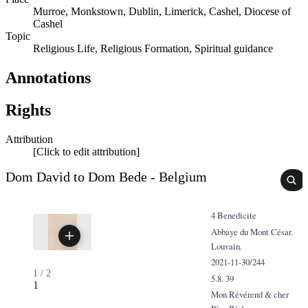
Murroe, Monkstown, Dublin, Limerick, Cashel, Diocese of
Cashel
Topic
Religious Life, Religious Formation, Spiritual guidance
Annotations
Rights
Attribution
[Click to edit attribution]
Dom David to Dom Bede - Belgium
4 Benedicite
Abbaye du Mont César.
Louvain.
2021-11-30/244
1
/
2
5.8. 39
1
Mon Révérend & cher