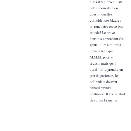
elles il y ait tout juste
cette soeur de mon
cousin! quelles
coincidences bizares
on rencontre en ce bas
monde! Le brave
cousin a cependant été
gentil. Il m'a dit qu'il
croyait bien que
M.M.M. pourrait
réussir, mais qu'il
aurait fallu prendre un
peu de patience, les
hollandais doivent
dabord prendre
confiance. Il conseillait
de suivre la même
méthode que celle
employée par
Dr.Dengle: des articles
fréquemment répétés
dans des revues & dans