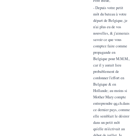
Père Bède,
- Depuis votre petit
môt du bateau à votre
départ de Belgique, je
n'ai plus eu de vos
nouvelles, & j'aimerais
savoir ce que vous
comptez faire comme
propagande en
Belgique pour M.M.M.,
car il y aurait lieu
probablement de
cordonner l'effort en
Belgique & en
Hollande; au moins si
Mother Mary compte
entreprendre qq.ch.dans
ce dernier pays, comme
elle semblait le désirer
dans un petit môt
qu'elle m'écrivait au
début de juillet. Je