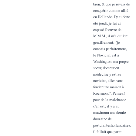
bien, & que je rèvais de
conquérir comme allié
en Hollande. J'y ai donc
été jeudi, je lui ai
exposé l'oeuvre de
M.M.M., il m'a dit fort
gentillement; "je
connais parfaitement,
le Noviciat est à
Washington, ma propre
soeur, docteur en
médecine y est au
noviciat, elles vont
fonder une maison à
Roermond". Pensez!
pour de la malchance
c'en est; il y a au
maximum une demie
douzaine de
postulanteshollandaises,
il fallait que parmi