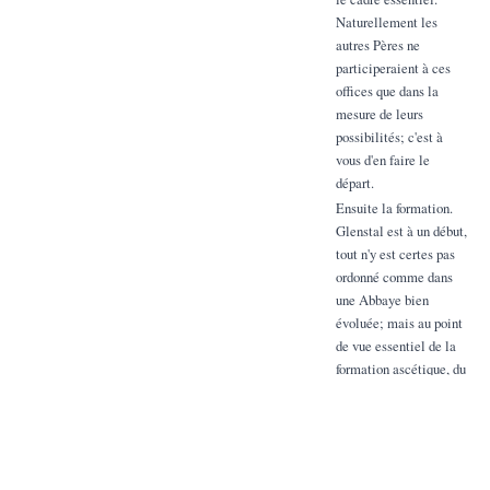
Naturellement les
autres Pères ne
participeraient à ces
offices que dans la
mesure de leurs
possibilités; c'est à
vous d'en faire le
départ.
Ensuite la formation.
Glenstal est à un début,
tout n'y est certes pas
ordonné comme dans
une Abbaye bien
évoluée; mais au point
de vue essentiel de la
formation ascétique, du
moment que les jeunes
ont au dessus d'eux un
Maître compréhensif,
dévoué, nous par
auteurs ourges ayant